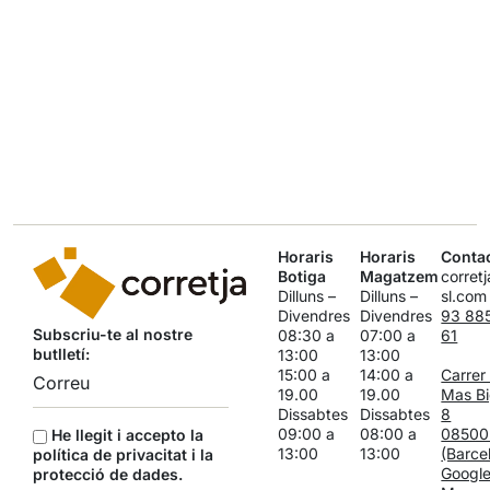
Horaris
Horaris
Conta
Botiga
Magatzem
corret
Dilluns –
Dilluns –
sl.com
Divendres
Divendres
93 88
Subscriu-te al nostre
08:30 a
07:00 a
61
butlletí:
13:00
13:00
15:00 a
14:00 a
Carrer
19.00
19.00
Mas Bi
Dissabtes
Dissabtes
8
09:00 a
08:00 a
08500
He llegit i accepto la
13:00
13:00
(Barce
política de privacitat i la
Googl
protecció de dades
.