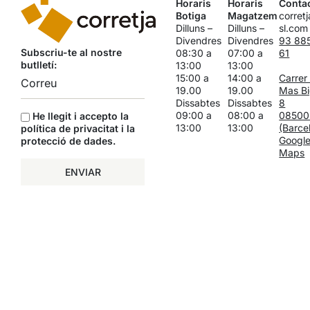
Horaris
Horaris
Conta
Botiga
Magatzem
corret
Dilluns –
Dilluns –
sl.com
Divendres
Divendres
93 88
Subscriu-te al nostre
08:30 a
07:00 a
61
butlletí:
13:00
13:00
15:00 a
14:00 a
Carrer
19.00
19.00
Mas Bi
Dissabtes
Dissabtes
8
09:00 a
08:00 a
08500
He llegit i accepto la
13:00
13:00
(Barce
política de privacitat i la
Googl
protecció de dades
.
Maps
ENVIAR