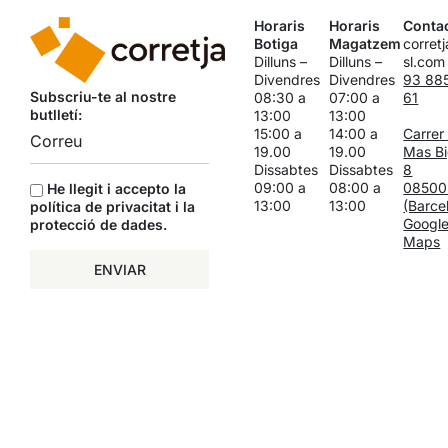
Horaris
Horaris
Conta
Botiga
Magatzem
corret
Dilluns –
Dilluns –
sl.com
Divendres
Divendres
93 88
Subscriu-te al nostre
08:30 a
07:00 a
61
butlletí:
13:00
13:00
15:00 a
14:00 a
Carrer
19.00
19.00
Mas Bi
Dissabtes
Dissabtes
8
09:00 a
08:00 a
08500
He llegit i accepto la
13:00
13:00
(Barce
política de privacitat i la
Googl
protecció de dades
.
Maps
ENVIAR