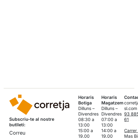
Horaris
Horaris
Conta
Botiga
Magatzem
corret
Dilluns –
Dilluns –
sl.com
Divendres
Divendres
93 88
Subscriu-te al nostre
08:30 a
07:00 a
61
butlletí:
13:00
13:00
15:00 a
14:00 a
Carrer
19.00
19.00
Mas Bi