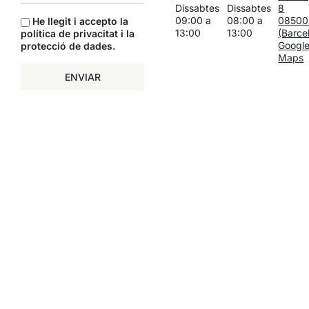
Dissabtes
Dissabtes
8
09:00 a
08:00 a
08500
He llegit i accepto la
13:00
13:00
(Barce
política de privacitat i la
Googl
protecció de dades
.
Maps
ENVIAR