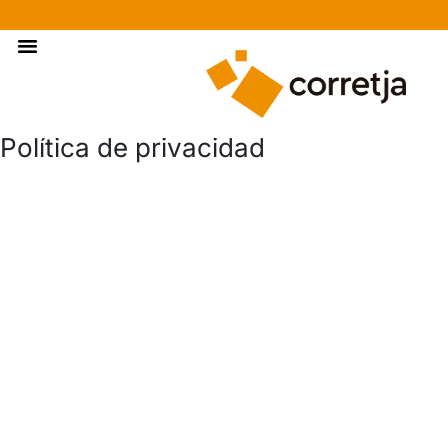
Materiales De Construcción
Política de privacidad