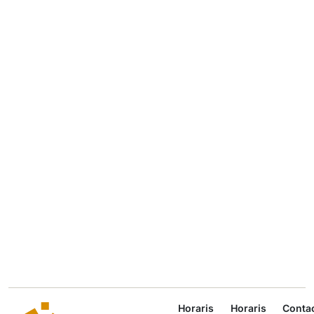
Horaris
Horaris
Conta