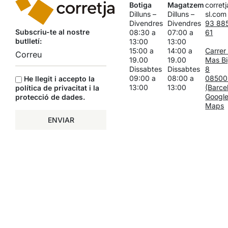
Botiga
Magatzem
corret
Dilluns –
Dilluns –
sl.com
Divendres
Divendres
93 88
Subscriu-te al nostre
08:30 a
07:00 a
61
butlletí:
13:00
13:00
15:00 a
14:00 a
Carrer
19.00
19.00
Mas Bi
Dissabtes
Dissabtes
8
09:00 a
08:00 a
08500
He llegit i accepto la
13:00
13:00
(Barce
política de privacitat i la
Googl
protecció de dades
.
Maps
ENVIAR