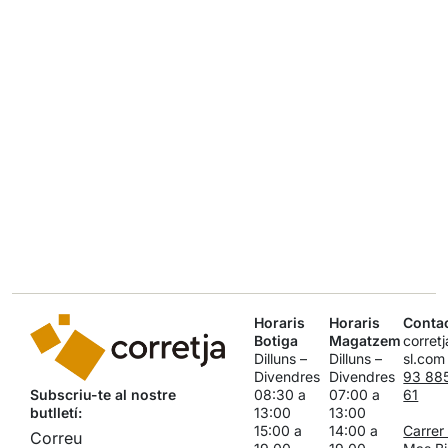
Horaris
Horaris
Conta
Botiga
Magatzem
corret
Dilluns –
Dilluns –
sl.com
Divendres
Divendres
93 88
Subscriu-te al nostre
08:30 a
07:00 a
61
butlletí:
13:00
13:00
15:00 a
14:00 a
Carrer