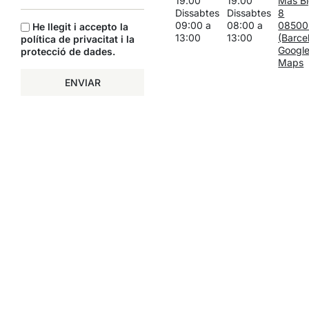
19.00
19.00
Mas Bi
Dissabtes
Dissabtes
8
09:00 a
08:00 a
08500
He llegit i accepto la
13:00
13:00
(Barce
política de privacitat i la
Googl
protecció de dades
.
Maps
ENVIAR