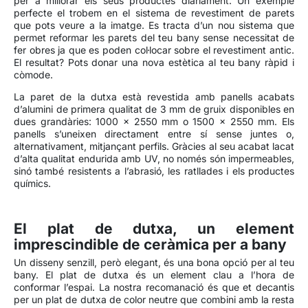
per a millorar els seus productes diàriament. Un exemple
perfecte el trobem en el sistema de revestiment de parets
que pots veure a la imatge. Es tracta d’un nou sistema que
permet reformar les parets del teu bany sense necessitat de
fer obres ja que es poden col·locar sobre el revestiment antic.
El resultat? Pots donar una nova estètica al teu bany ràpid i
còmode.
La paret de la dutxa està revestida amb panells acabats
d’alumini de primera qualitat de 3 mm de gruix disponibles en
dues grandàries: 1000 x 2550 mm o 1500 x 2550 mm. Els
panells s’uneixen directament entre sí sense juntes o,
alternativament, mitjançant perfils. Gràcies al seu acabat lacat
d’alta qualitat endurida amb UV, no només són impermeables,
sinó també resistents a l’abrasió, les ratllades i els productes
químics.
El plat de dutxa, un element
imprescindible de ceràmica per a bany
Un disseny senzill, però elegant, és una bona opció per al teu
bany. El plat de dutxa és un element clau a l’hora de
conformar l’espai. La nostra recomanació és que et decantis
per un plat de dutxa de color neutre que combini amb la resta