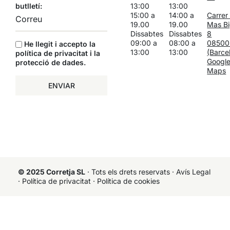
butlletí:
13:00
13:00
15:00 a
14:00 a
Carrer
19.00
19.00
Mas Bi
Dissabtes
Dissabtes
8
09:00 a
08:00 a
08500
He llegit i accepto la
13:00
13:00
(Barce
política de privacitat i la
Googl
protecció de dades
.
Maps
ENVIAR
© 2025 Corretja SL
· Tots els drets reservats ·
Avís Legal
·
Política de privacitat
·
Política de cookies