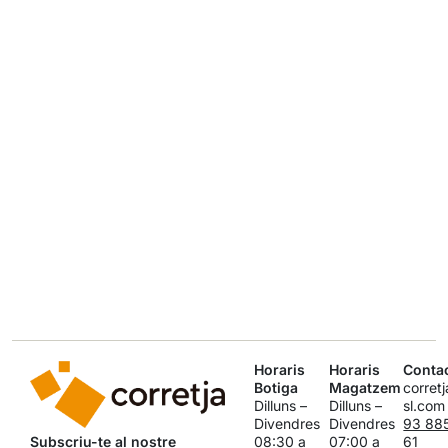
Horaris
Horaris
Conta
Botiga
Magatzem
corret
Dilluns –
Dilluns –
sl.com
Divendres
Divendres
93 88
Subscriu-te al nostre
08:30 a
07:00 a
61