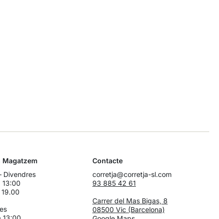
s Magatzem
Contacte
 – Divendres
corretja@corretja-sl.com
 13:00
93 885 42 61
 19.00
Carrer del Mas Bigas, 8
es
08500 Vic (Barcelona)
 13:00
Google Maps