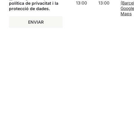
13:00
13:00
(Barce
política de privacitat i la
Googl
protecció de dades
.
Maps
ENVIAR