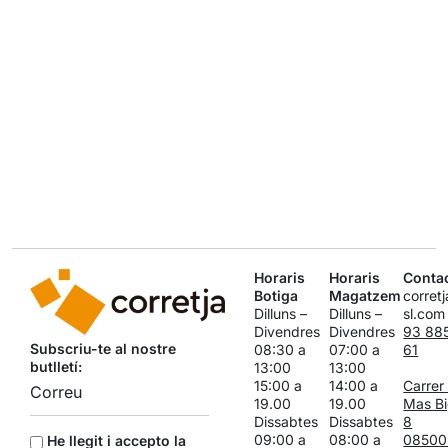
Horaris
Horaris
Conta
Botiga
Magatzem
corret
Dilluns –
Dilluns –
sl.com
Divendres
Divendres
93 88
Subscriu-te al nostre
08:30 a
07:00 a
61
butlletí:
13:00
13:00
15:00 a
14:00 a
Carrer
19.00
19.00
Mas Bi
Dissabtes
Dissabtes
8
09:00 a
08:00 a
08500
He llegit i accepto la