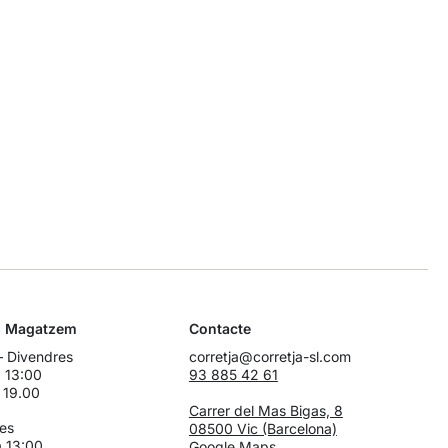
s Magatzem
Contacte
 – Divendres
corretja@corretja-sl.com
 13:00
93 885 42 61
 19.00
Carrer del Mas Bigas, 8
es
08500 Vic (Barcelona)
 13:00
Google Maps